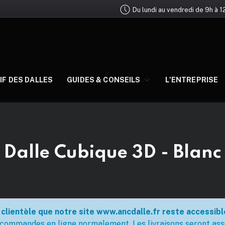
Du lundi au vendredi de 9h à 1
F DES DALLES
GUIDES & CONSEILS
L'ENTREPRISE
Dalle Cubique 3D - Blanc
clientèle que notre site www.ancdalle.fr reste accessible
commandes en ligne normalement. Les livraisons seront assu