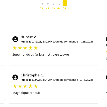
0
0
0
0
1★
2★
3★
4★
5★
Hubert V.
Publié le 2/19/25, 8:42 PM
(Date de commande : 1/28/2025)
Super rendu et facile a mettre en œuvre
Christophe C.
Publié le 6/24/24, 8:01 AM
(Date de commande : 7/13/2023)
Magnifique produit