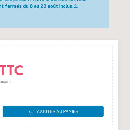
t fermés du 8 au 23 août inclus.
⛱️
 TTC
raison)
(8 avis)
AJOUTER AU PANIER