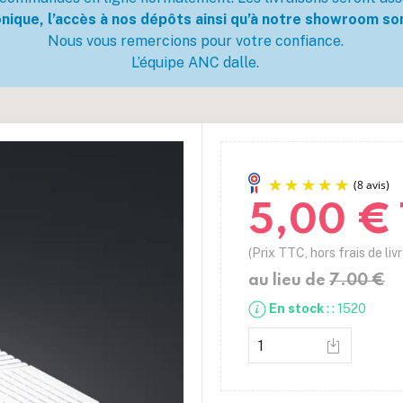
ique, l’accès à nos dépôts ainsi qu’à notre showroom son
Nous vous remercions pour votre confiance.
L’équipe ANC dalle.
5,00 €
(Prix TTC, hors frais de liv
au lieu de
7.00 €
En stock
: : 1520