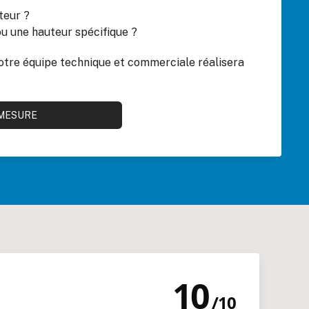
teur ?
ou une hauteur spécifique ?
otre équipe technique et commerciale réalisera
 MESURE
10
/
10