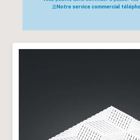
⛱️
Notre service commercial téléphon