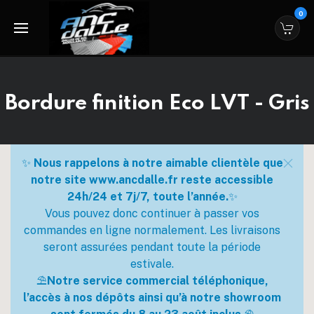
0
Bordure finition Eco LVT - Gris
✨
Nous rappelons à notre aimable clientèle que
notre site www.ancdalle.fr reste accessible
24h/24 et 7j/7, toute l’année.
✨
Vous pouvez donc continuer à passer vos
commandes en ligne normalement. Les livraisons
seront assurées pendant toute la période
estivale.
⛱️
Notre service commercial téléphonique,
l’accès à nos dépôts ainsi qu’à notre showroom